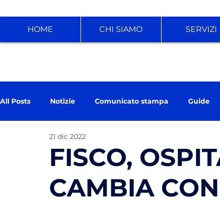
HOME
CHI SIAMO
SERVIZI
All Posts
Notizie
Comunicato stampa
Guide
21 dic 2022
FISCO, OSPIT
CAMBIA CON 