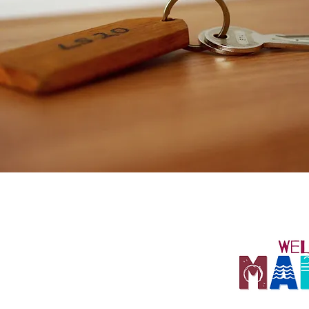
Vademecum - come si
Pubblicato
richiede il CIR Codice
decreto pe
Identificativo Regionale
turistico-r
siciliane