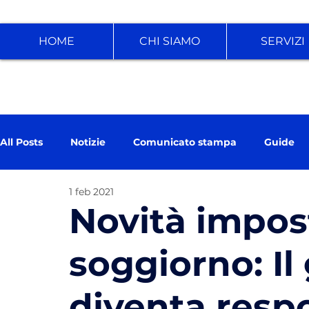
HOME
CHI SIAMO
SERVIZI
All Posts
Notizie
Comunicato stampa
Guide
1 feb 2021
Novità impos
soggiorno: Il
diventa resp