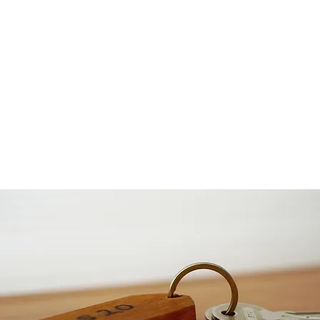
Come dichiarare e
Affitti brev
versare l'imposta di
entro il 3
soggiorno. Ecco la guida
obbligo di 
che ti semplifica la
Modello B
procedura
un'eccezio