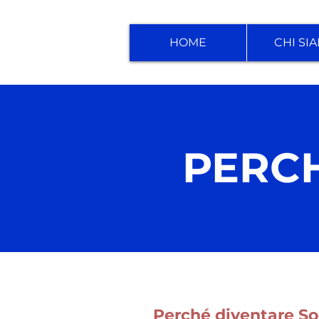
HOME
CHI SI
PERCH
Perché
diventare Soc