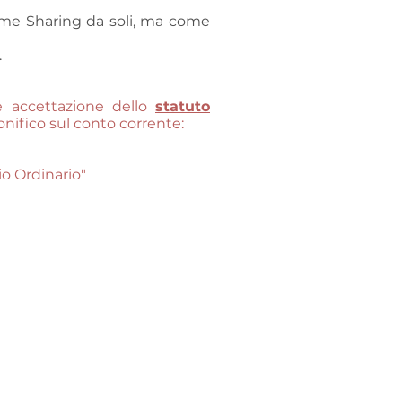
Home Sharing da soli, ma come
.
e accettazione dello
statuto
bonifico sul conto corrente:
o Ordinario"