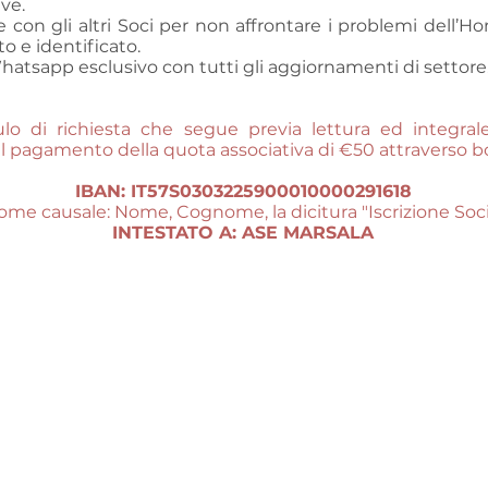
ve.
 con gli altri Soci per non affrontare i problemi dell’
 e identificato.
tsapp esclusivo con tutti gli aggiornamenti di settore
lo di richiesta che segue previa lettura ed integral
a il pagamento della quota associativa di €50 attraverso 
IBAN: IT57S0303225900010000291618
me causale: Nome, Cognome, la dicitura "Iscrizione Soci
INTESTATO A: ASE MARSALA
CLICCA QUI PER COMPLETARE L'ISCRIZIONE