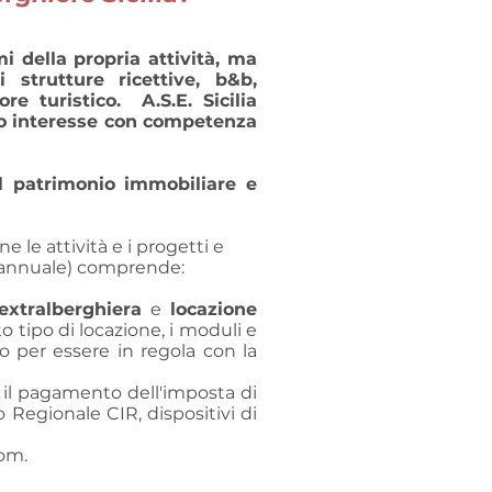
mi della propria attività, ma
strutture ricettive, b&b,
re turistico. A.S.E. Sicilia
tuo interesse con competenza
r il patrimonio immobiliare e
e le attività e i progetti e
 annuale) comprende:​​
 extralberghiera
e
locazione
to tipo di locazione, i moduli e
io per essere in regola con la
il pagamento dell'imposta di
o Regionale CIR, dispositivi di
om.