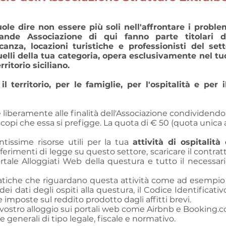
vuole dire non essere più soli nell'affrontare i proble
nde Associazione di qui fanno parte titolari di 
anza, locazioni turistiche e professionisti del setto
uelli della tua categoria, opera esclusivamente nel 
rritorio siciliano.
 il territorio, per le famiglie, per l'ospitalità e pe
sce liberamente alle finalità dell'Associazione condividendon
scopi che essa si prefigge. La quota di € 50 (quota unica
ntissime risorse utili per la tua
attività di ospitalità
riferimenti di legge su questo settore, scaricare il contrat
ortale Alloggiati Web della questura e tutto il necessar
tiche che riguardano questa attività come ad esempio 
i dati degli ospiti alla questura, il Codice Identificativ
 imposte sul reddito prodotto dagli affitti brevi.
vostro alloggio sui portali web come Airbnb e B
ooking.c
generali di tipo legale, fiscale e normativo.