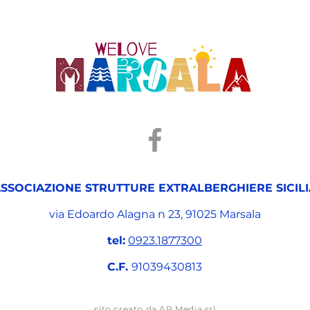
SSOCIAZIONE STRUTTURE EXTRALBERGHIERE SICILI
via Edoardo Alagna n 23,
91025 Marsala
tel:
0923.1877300
C.F.
91039430813
sito creato da AR Media srl