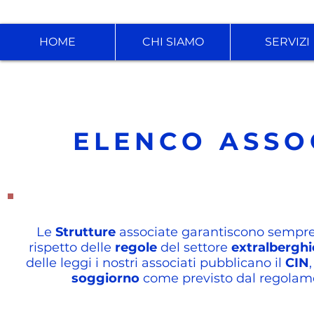
HOME
CHI SIAMO
SERVIZI
ELENCO ASSOC
Le
Strutture
associate garantiscono sempre u
rispetto delle
regole
del settore
extralbergh
delle leggi i nostri associati pubblicano il
CIN
,
soggiorno
come previsto dal regolame