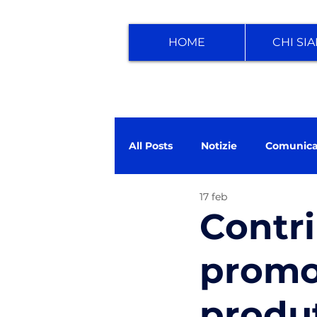
HOME
CHI SI
All Posts
Notizie
Comunica
17 feb
Contri
promo
produt