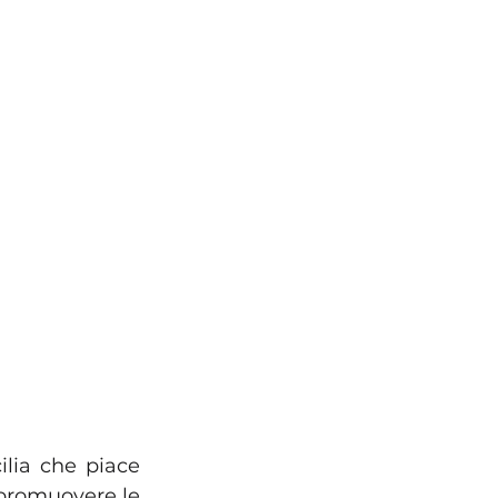
lia che piace 
promuovere le 