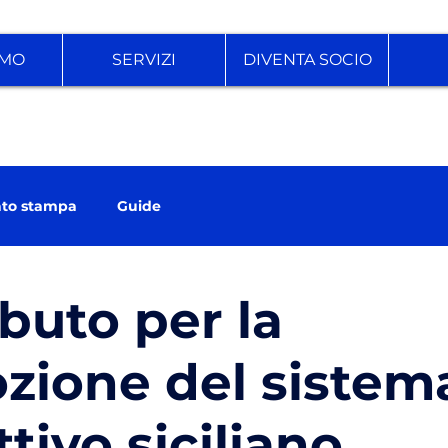
AMO
SERVIZI
DIVENTA SOCIO
to stampa
Guide
buto per la
zione del sistem
tivo siciliano