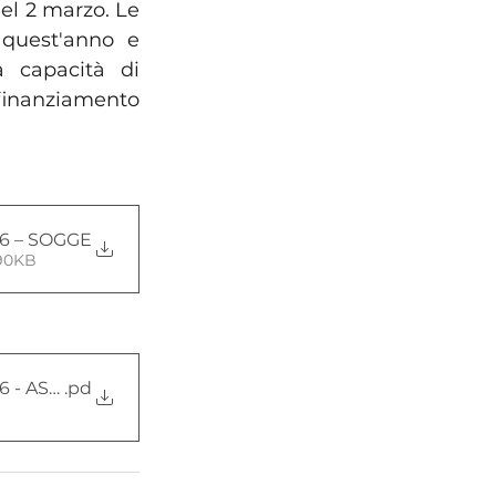
el 2 marzo. Le 
quest'anno e 
 capacità di 
finanziamento 
26 – SOGGE
490KB
026 - ASSOCIAZIONI_0
.pd