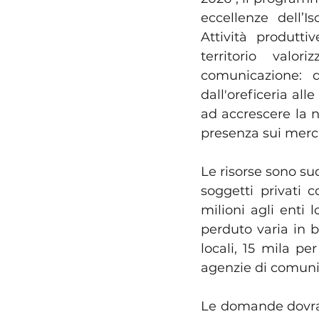
eccellenze dell’Is
Attività produttiv
territorio valor
comunicazione: da
dall'oreficeria all
ad accrescere la no
presenza sui mercat
Le risorse sono sud
soggetti privati 
milioni agli enti 
perduto varia in b
locali, 15 mila pe
agenzie di comuni
Le domande dovran