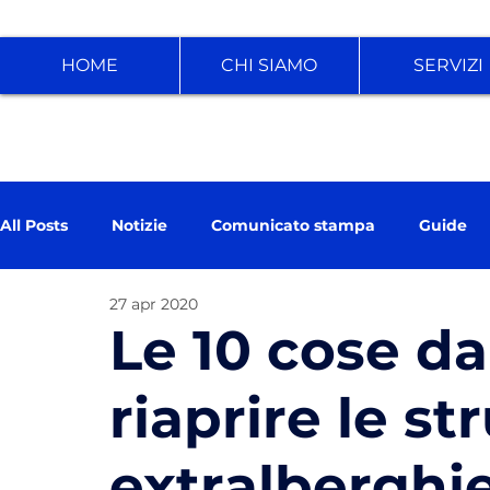
HOME
CHI SIAMO
SERVIZI
All Posts
Notizie
Comunicato stampa
Guide
27 apr 2020
Le 10 cose da
riaprire le st
extralberghie