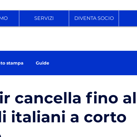
AMO
SERVIZI
DIVENTA SOCIO
to stampa
Guide
r cancella fino a
i italiani a corto
o