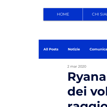
HOME
CHI SI
All Posts
Notizie
Comunica
2 mar 2020
Ryanai
dei vol
raggi