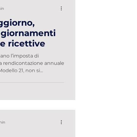
min
ggiorno,
ggiornamenti
e ricettive
ano l’imposta di
la rendicontazione annuale
dello 21, non si...
min