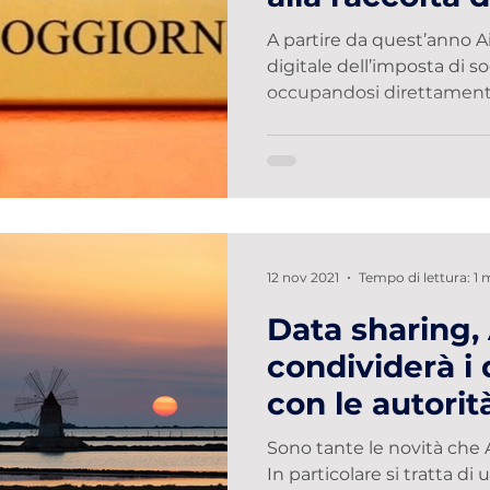
soggiorno di 
A partire da quest’anno Ai
digitale dell’imposta di so
occupandosi direttamente
12 nov 2021
Tempo di lettura: 1 
Data sharing,
condividerà i 
con le autorità
amministrativi
Sono tante le novità che 
In particolare si tratta di