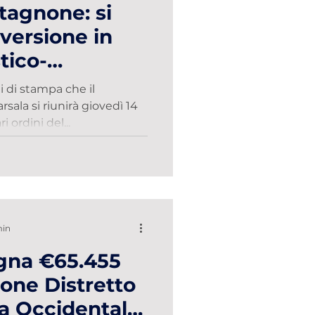
tagnone: si
nversione in
tico-
 di stampa che il
ala si riunirà giovedì 14
i ordini del...
min
gna €65.455
ione Distretto
lia Occidentale