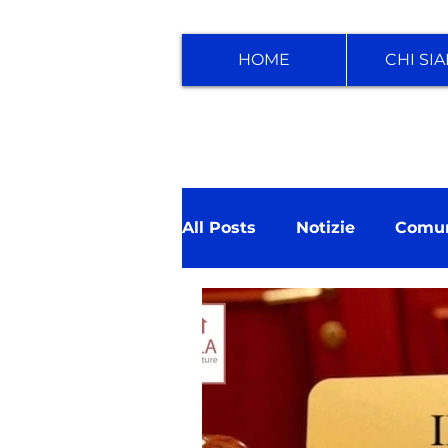
HOME
CHI SI
All Posts
Notizie
Comun