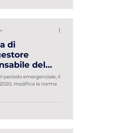
in
a di
gestore
nsabile del
l periodo emergenziale, il
a la norma