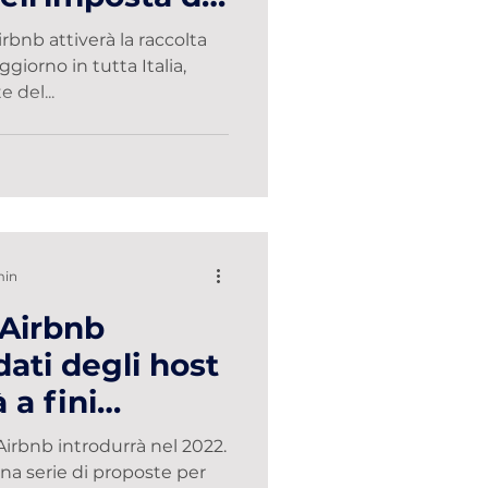
Airbnb
rbnb attiverà la raccolta
ggiorno in tutta Italia,
 del...
min
 Airbnb
dati degli host
 a fini
 e fiscali
Airbnb introdurrà nel 2022.
 una serie di proposte per