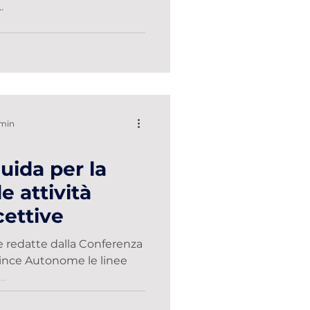
.
 min
uida per la
e attività
cettive
te redatte dalla Conferenza
vince Autonome le linee
..