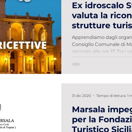
Ex idroscalo S
valuta la rico
strutture turis
alberghiere
Apprendiamo dagli organi
Consiglio Comunale di Mars
gennaio alle ore 17. Tra i var
31 dic 2020
Tempo di lettura: 1 
Marsala impe
per la Fondaz
Turistico Sici