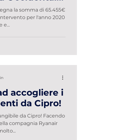
pegna la somma di 65.455€
intervento per l'anno 2020
 e...
in
d accogliere i
ienti da Cipro!
ungibile da Cipro! Facendo
della compagnia Ryanair
olto...